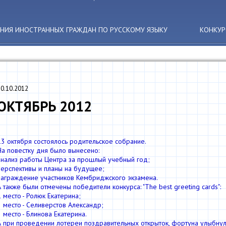
АНИЯ ИНОСТРАННЫХ ГРАЖДАН ПО РУССКОМУ ЯЗЫКУ
КОНКУР
10.10.2012
ОКТЯБРЬ 2012
13 октября состоялось родительское собрание.
На повестку дня было вынесено:
анализ работы Центра за прошлый учебный год;
перспективы и планы на будущее;
награждение участников Кембриджского экзамена.
А также были отмечены победители конкурса: "The best greeting cards":
1 место - Ролюк Екатерина;
2 место - Селиверстов Александр;
3 место - Блинова Екатерина.
А при проведении лотереи поздравительных открыток, фортуна улыбнул