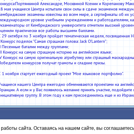
конкурса:Портянкиной Александре, Москвиной Ксении и Корепанову Мак
18 мая учащиеся Центра испытали свои силы в сдаче экзаменов междун
Кембриджские экзамены известны во всем мире, а сертификаты об их 
международном уровне учебными учреждениями и работодателями, как 
Экзаменаторы от Кембриджского университета отметили высокий урове
оценили практически все работы высшими баллами.
С 29 октября по 3 ноября пройдет тематическая неделя, посвященная Ha
I Конкурс поделок "Самая страшная голова: Jack O'Lantern";
II Песенные баталии между группами;
III Конкурс на самую страшную историю на английском языке;
IV Конкурс на самую оригинальную атрибутику или страшный маскарадный
Победители конкурсов получат грамоты и сладкие призы.
С 1 ноября стартует ежегодный проект "Мое языковое портфолио".
Учащиеся нашего Центра ежегодно обмениваются проектами на английс
Франции. А если и у Вас появилось желание принять участие, подойдите
инициативную группу. В этом году к нам присоединились еще и из Израи
работы сайта. Оставаясь на нашем сайте, вы соглашаетес