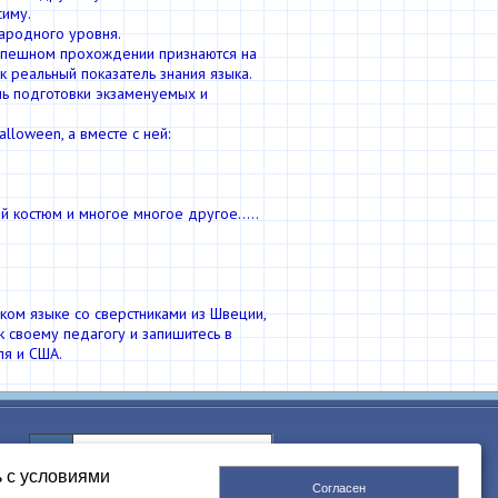
симу.
ародного уровня.
успешном прохождении признаются на
реальный показатель знания языка.
нь подготовки экзаменуемых и
lloween, а вместе с ней:
 костюм и многое многое другое.....
ком языке со сверстниками из Швеции,
 к своему педагогу и запишитесь в
ля и США.
ь с условиями
Согласен