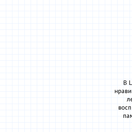
В 
нрави
л
восп
па