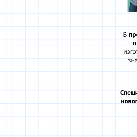
В пр
п
изг
зн
Спеши
новог