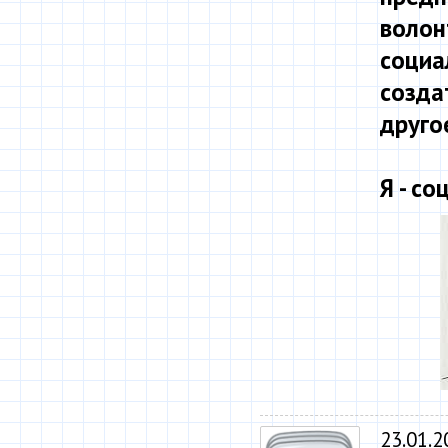
волон
социа
созда
друго
Я - с
23.01.2