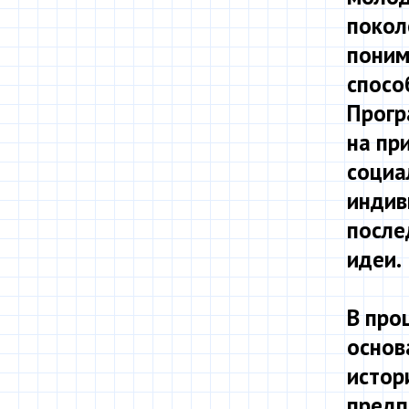
покол
поним
спосо
Прогр
на пр
социа
индив
после
идеи.
В про
основ
истор
предп