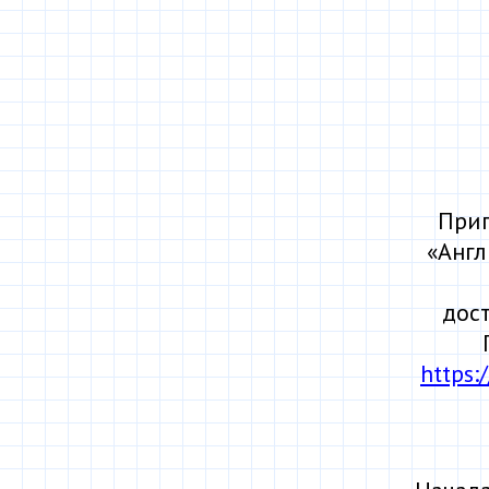
Приг
«Англ
дос
https: