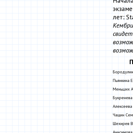
Начала
экзаме
лет: St
Кембри
свидет
возмож
возмож
П
Бородулин
Пьянкина Е
Меньших А
Букренева
Алексеева
Чащин Сем
Шехирев 
Анисимова